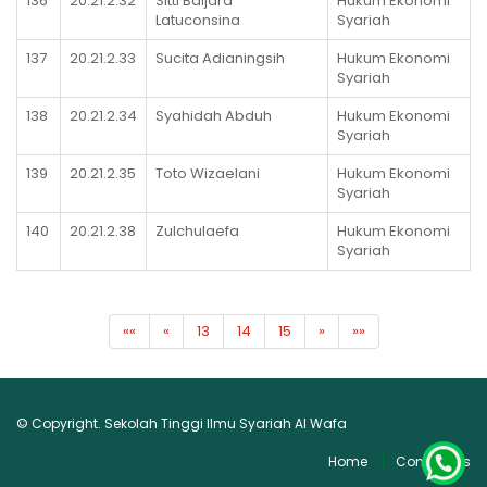
136
20.21.2.32
Sitti Baijara
Hukum Ekonomi
Latuconsina
Syariah
137
20.21.2.33
Sucita Adianingsih
Hukum Ekonomi
Syariah
138
20.21.2.34
Syahidah Abduh
Hukum Ekonomi
Syariah
139
20.21.2.35
Toto Wizaelani
Hukum Ekonomi
Syariah
140
20.21.2.38
Zulchulaefa
Hukum Ekonomi
Syariah
««
«
13
14
15
»
»»
© Copyright. Sekolah Tinggi Ilmu Syariah Al Wafa
Home
Contact Us