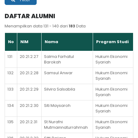
DAFTAR ALUMNI
Menampilkan data 131 - 140 dari
183
Data
No
NIM
Nama
Program Studi
131
20.21.2.27
Salma Farhatul
Hukum Ekonomi
Barokah
Syariah
132
20.21.2.28
Samsul Anwar
Hukum Ekonomi
Syariah
133
20.21.2.29
Silvira Salsabila
Hukum Ekonomi
Syariah
134
20.21.2.30
Siti Maysaroh
Hukum Ekonomi
Syariah
135
20.21.2.31
St Nurafni
Hukum Ekonomi
Mutmainnaturrahmah
Syariah