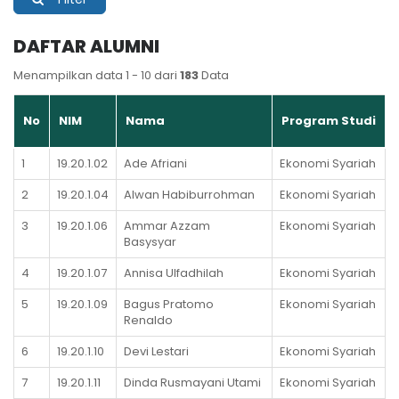
DAFTAR ALUMNI
Menampilkan data 1 - 10 dari
183
Data
No
NIM
Nama
Program Studi
1
19.20.1.02
Ade Afriani
Ekonomi Syariah
2
19.20.1.04
Alwan Habiburrohman
Ekonomi Syariah
3
19.20.1.06
Ammar Azzam
Ekonomi Syariah
Basysyar
4
19.20.1.07
Annisa Ulfadhilah
Ekonomi Syariah
5
19.20.1.09
Bagus Pratomo
Ekonomi Syariah
Renaldo
6
19.20.1.10
Devi Lestari
Ekonomi Syariah
7
19.20.1.11
Dinda Rusmayani Utami
Ekonomi Syariah